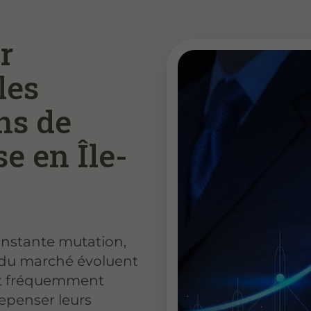
r
les
ns de
e en Île-
nstante mutation,
s du marché évoluent
ont fréquemment
repenser leurs