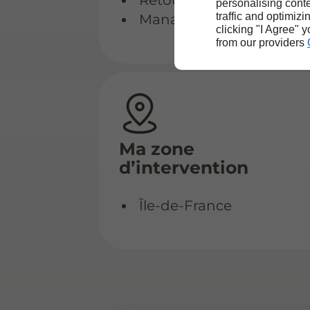
Retournement et redres
personalising conte
traffic and optimizi
Management intérimair
clicking "I Agree" 
from our providers
Ma zone
d’intervention
Île-de-France