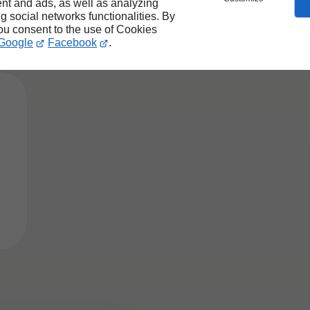
sement opérationnel
nt and ads, as well as analyzing
ng social networks functionalities. By
e
you consent to the use of Cookies
Google
Facebook
.