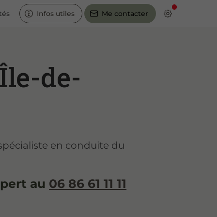
tés
Infos utiles
Me contacter
Île-de-
spécialiste en conduite du
pert au
06 86 61 11 11